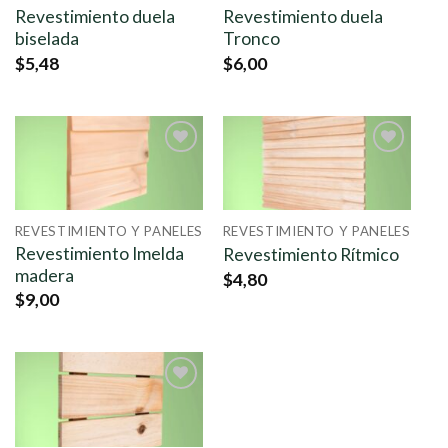
Revestimiento duela
Revestimiento duela
biselada
Tronco
$
5,48
$
6,00
Añadir
Añadir
a la
a la
lista de
lista de
deseos
deseos
REVESTIMIENTO Y PANELES
REVESTIMIENTO Y PANELES
Revestimiento Imelda
Revestimiento Rítmico
madera
$
4,80
$
9,00
Añadir
a la
lista de
deseos