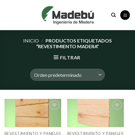
Saltar
al
contenido
INICIO
/
PRODUCTOS ETIQUETADOS
“REVESTIMIENTO MADERA”
FILTRAR
Añadir
Añadir
a la
a la
lista de
lista de
deseos
deseos
REVESTIMIENTO Y PANELES
REVESTIMIENTO Y PANELES